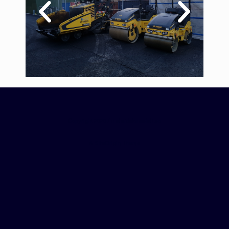
Copyright 2020 / malardalenasfalt.se
A
SiteOrigin
Theme